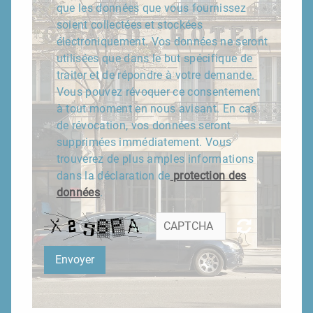
que les données que vous fournissez
soient collectées et stockées
électroniquement.
Vos données ne seront
utilisées que dans le but spécifique de
traiter et de répondre à votre demande.
Vous pouvez révoquer ce consentement
à tout moment en nous avisant.
En cas
de révocation, vos données seront
supprimées immédiatement.
Vous
trouverez de plus amples informations
dans la déclaration de
protection des
données
.
Envoyer